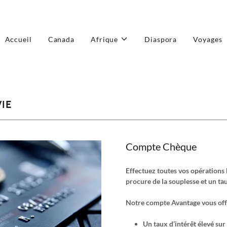
Translate:
Select Language
▼
Accueil
Canada
Afrique
Diaspora
Voyages
IE
Compte Chèque
Effectuez toutes vos opération
procure de la souplesse et un tau
Notre compte Avantage vous offr
Un taux d’intérêt élevé su