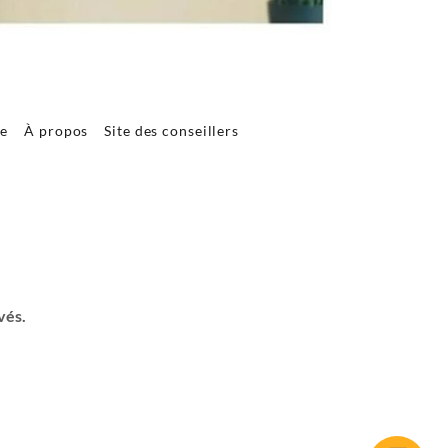
re
À propos
Site des conseillers
vés.